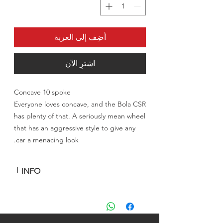
أضِف إلى العربة
اشترِ الآن
Concave 10 spoke
Everyone loves concave, and the Bola CSR
has plenty of that. A seriously mean wheel
that has an aggressive style to give any
car a menacing look.
INFO
السعر المعلن للرنق الواحد شامل الشحن
والتخليص الى الكويت فقط
للدول الاخرى يرجى التواصل معنا من خلال
الايميل او الوتس اب