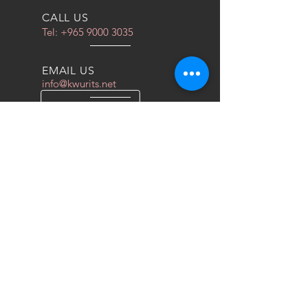
CALL US
Tel:
+965 9000 3035
EMAIL US
info@kwurits.net
OPENING HOURS
Sat - Thu: 4pm - 10pm
OVER 10 YEARS EXPERIENCE
We do everything for race car
OUR SERVICES
- COILOVERS
- RACING SEATS
- FORGED WHEELS