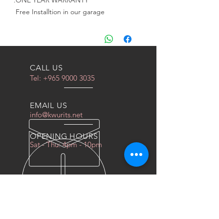
ONE YEAR WARRANTY.
Free Installtion in our garage
CALL US
Tel:
+965 9000 3035
EMAIL US
info@kwurits.net
OPENING HOURS
Sat - Thu: 4pm - 10pm
OVER 10 YEARS EXPERIENCE
We do everything for race car