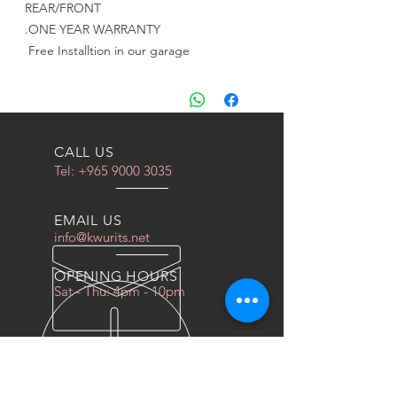
REAR/FRONT
ONE YEAR WARRANTY.
Free Installtion in our garage
CALL US
Tel:
+965 9000 3035
EMAIL US
info@kwurits.net
OPENING HOURS
Sat - Thu: 4pm - 10pm
OVER 10 YEARS EXPERIENCE