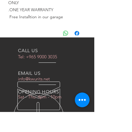
ONLY
ONE YEAR WARRANTY.
Free Installtion in our garage
CALL US
Tel:
+965 9000 3035
EMAIL US
info@kwurits.net
OPENING HOURS
Sat - Thu: 4pm - 10pm
OVER 10 YEARS EXPERIENCE