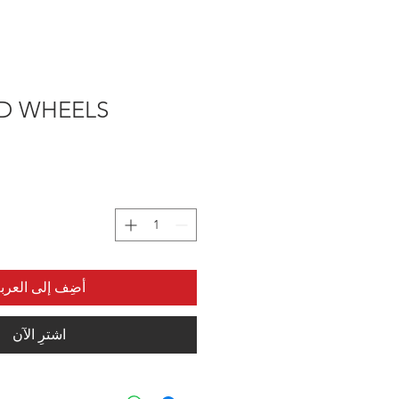
D WHEELS
أضِف إلى العرب
اشترِ الآن