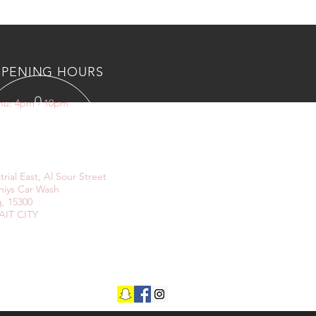
PENING HOURS
Thu: 4pm - 10pm
IT US
trial East, Al Sour Street
niys Car Wash
, 15300
IT CITY