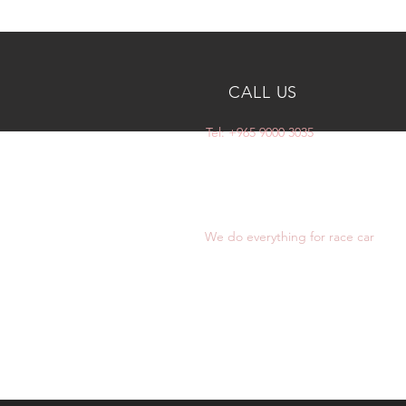
CALL US
Tel: +965 9000 3035
OVER 10 YEARS
EXPERIENCE
We do everything for race car