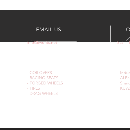
EMAIL US
O
info@kwurits.net
Sat - 
OUR SERVICES
VIS
- COILOVERS
Indus
- RACING SEATS
Al Fa
- FORGED WHEELS
Sharq
- TIRES
KUWA
- DRAG WHEELS