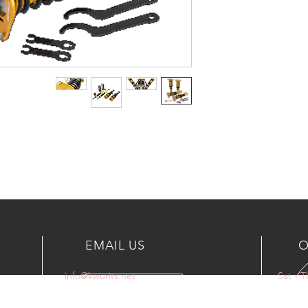
EMAIL US
O
info@kwurits.net
Sat - 