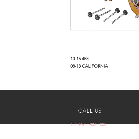
10-15
458
08-13
CALIFORNIA
CALL US
Tel: +965 9000 3035