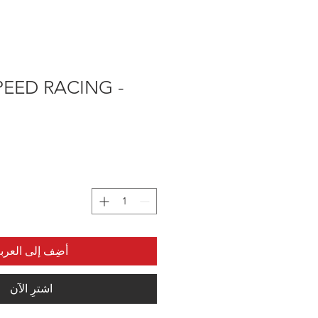
EED RACING -
أضِف إلى العرب
اشترِ الآن