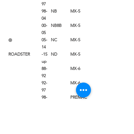
97
98-
NB
MX-5
04
00-
NB8B
MX-5
05
◎
05-
NC
MX-5
14
ROADSTER
15-
ND
MX-5
up
88-
MX-6
92
92-
MX-6
97
98-
PREMAC
03
Y
wagon
98-
PROTEG
03
E 5
86-
FC3S
RX-7
91