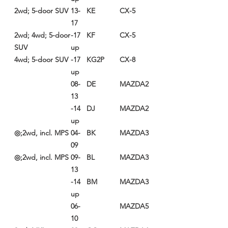
2wd; 5-door SUV
13-
KE
CX-5
17
2wd; 4wd; 5-door
17-
KF
CX-5
SUV
up
4wd; 5-door SUV
17-
KG2P
CX-8
up
08-
DE
MAZDA2
13
14-
DJ
MAZDA2
up
2wd, incl. MPS;◎
04-
BK
MAZDA3
09
2wd, incl. MPS;◎
09-
BL
MAZDA3
13
14-
BM
MAZDA3
up
06-
MAZDA5
10