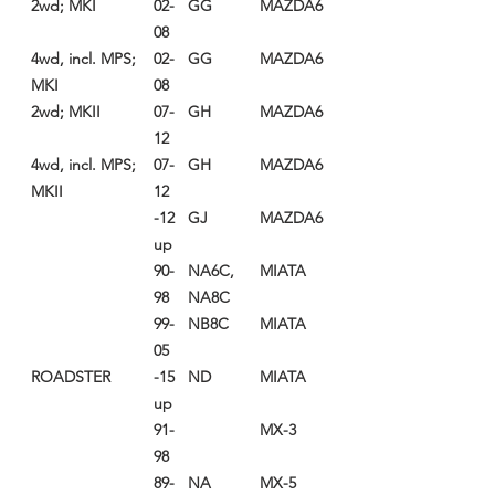
2wd; MKI
02-
GG
MAZDA6
08
4wd, incl. MPS;
02-
GG
MAZDA6
MKI
08
2wd; MKII
07-
GH
MAZDA6
12
4wd, incl. MPS;
07-
GH
MAZDA6
MKII
12
12-
GJ
MAZDA6
up
90-
NA6C,
MIATA
98
NA8C
99-
NB8C
MIATA
05
ROADSTER
15-
ND
MIATA
up
91-
MX-3
98
89-
NA
MX-5