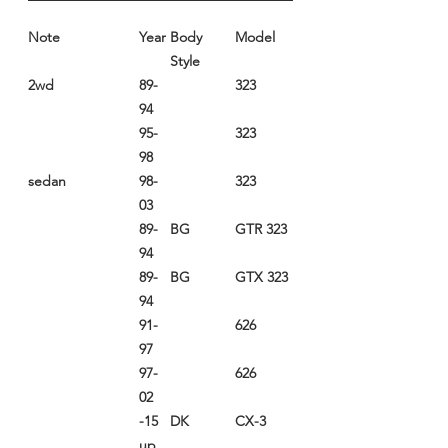
Note
Year
Body
Model
Style
2wd
89-
323
94
95-
323
98
sedan
98-
323
03
89-
BG
323 GTR
94
89-
BG
323 GTX
94
91-
626
97
97-
626
02
15-
DK
CX-3
up