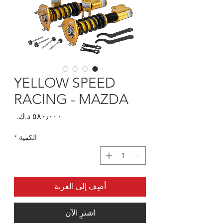
YELLOW SPEED
RACING - MAZDA
السعر
الكمية
*
أضِف إلى العربة
اشترِ الآن