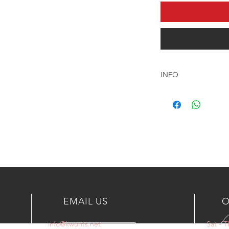
INFO
رنقات شامل الشحن الى
ميع دول الخليج العربى
+96590003035
او على الايميل
info@kwurits.net
EMAIL US
O
info@kwurits.net
Sat - 