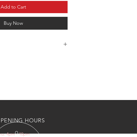
Add to Cart
Buy Now
السعر المعلن للقطم من اربع 
الكويت وج
اللون والقياسات حسب اختيارك
للدول الاخرى يرجى التواصل معنا من خلال الوتس اب
PENING HOURS
Thu: 4pm - 10pm