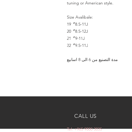
tuning or American style.
Size Avalibale:
19〞8.5-11J
20〞8.5-12J
21〞9-11J
22〞9.5-11J
مدة التصنيع من 6 الى 8 اسابيع
CALL US
Tel: +965 9000 3035